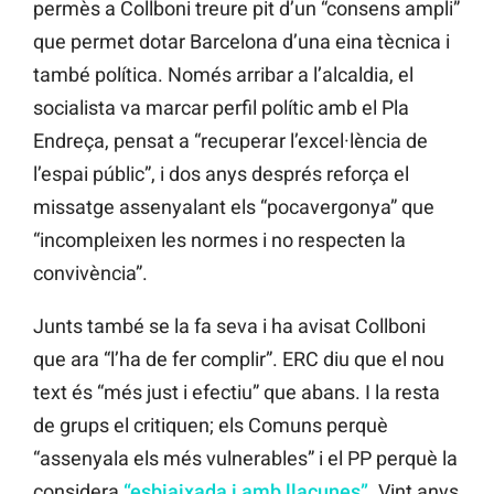
permès a Collboni treure pit d’un “consens ampli”
que permet dotar Barcelona d’una eina tècnica i
també política. Només arribar a l’alcaldia, el
socialista va marcar perfil polític amb el Pla
Endreça, pensat a “recuperar l’excel·lència de
l’espai públic”, i dos anys després reforça el
missatge assenyalant els “pocavergonya” que
“incompleixen les normes i no respecten la
convivència”.
Junts també se la fa seva i ha avisat Collboni
que ara “l’ha de fer complir”. ERC diu que el nou
text és “més just i efectiu” que abans. I la resta
de grups el critiquen; els Comuns perquè
“assenyala els més vulnerables” i el PP perquè la
considera
“esbiaixada i amb llacunes”
. Vint anys