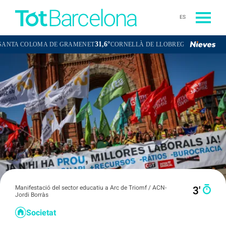
ES
31,6°
32,1°
COLOMA DE GRAMENET
CORNELLÀ DE LLOBREGAT
SANT BOI DE
Manifestació del sector educatiu a Arc de Triomf / ACN-
3′
Jordi Borràs
Societat