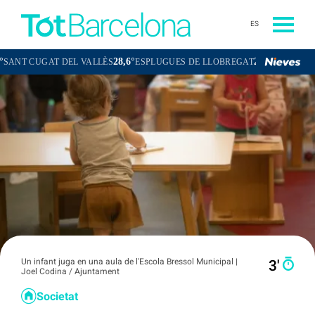
ES
28,6°
28,3°
UGAT DEL VALLÈS
ESPLUGUES DE LLOBREGAT
BADA
Un infant juga en una aula de l'Escola Bressol Municipal |
3′
Joel Codina / Ajuntament
Societat