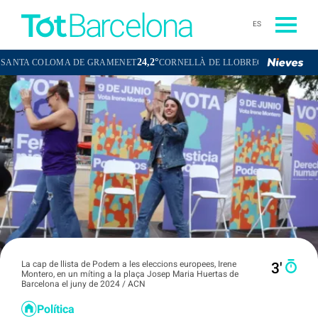
ES
24,2°
23,1°
COLOMA DE GRAMENET
CORNELLÀ DE LLOBREGAT
SANT BOI DE
La cap de llista de Podem a les eleccions europees, Irene
3′
Montero, en un míting a la plaça Josep Maria Huertas de
Barcelona el juny de 2024 / ACN
Política