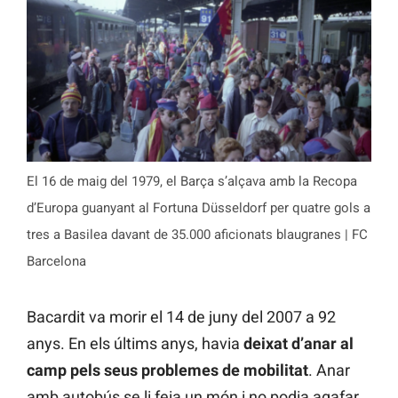
El 16 de maig del 1979, el Barça s’alçava amb la Recopa
d’Europa guanyant al Fortuna Düsseldorf per quatre gols a
tres a Basilea davant de 35.000 aficionats blaugranes | FC
Barcelona
Bacardit va morir el 14 de juny del 2007 a 92
anys. En els últims anys, havia
deixat d’anar al
camp pels seus problemes de mobilitat
. Anar
amb autobús se li feia un món i no podia agafar