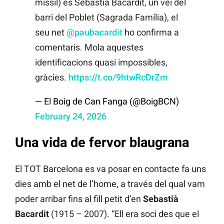
míssil) és Sebastià Bacardit, un veí del
barri del Poblet (Sagrada Família), el
seu net
@paubacardit
ho confirma a
comentaris. Mola aquestes
identificacions quasi impossibles,
gràcies.
https://t.co/9htwRcDrZm
— El Boig de Can Fanga (@BoigBCN)
February 24, 2026
Una vida de fervor blaugrana
El TOT Barcelona es va posar en contacte fa uns
dies amb el net de l’home, a través del qual vam
poder arribar fins al fill petit d’en
Sebastià
Bacardit
(1915 – 2007). “Ell era soci des que el