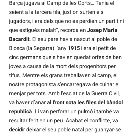
Barça jugava al Camp de les Corts… Tenia el
seient a la tercera fila, just on surten els
jugadors, i era dels que no es perdien un partit ni
que estigués malalt”, recorda en
Josep Maria
Bacardit
. El seu pare havia nascut al poble de
Biosca (la Segarra) l’any
1915
i era el petit de
cinc germans que s’havien quedat orfes de ben
joves a causa de la mort dels progenitors per
tifus. Mentre els grans treballaven al camp, el
nostre protagonista s’encarregava de cuinar el
menjar per tots. Amb l’esclat de la Guerra Civil,
va haver d’anar
al front sota les files del bàndol
republicà
. Li van perforar un pulmó i també va
resultar ferit en un peu. Acabat el conflicte, va
decidir deixar el seu poble natal per guanyar-se