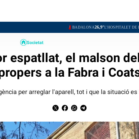
26,9°
26,
BADALONA
L'HOSPITALET DE LLOBREGAT
Societat
r espatllat, el malson de
propers a la Fabra i Coat
gència per arreglar l'aparell, tot i que la situació e