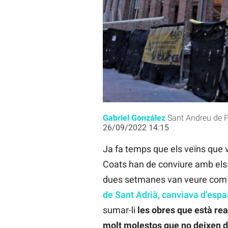
L'edifici de la Fabra i Coats en ob
Gabriel González
Sant Andreu de 
26/09/2022 14:15
Ja fa temps que els veïns que vi
Coats han de conviure amb els 
dues setmanes van veure co
de Sant Adrià, canviava d’espa
sumar-li
les obres que està rea
molt molestos que no deixen do