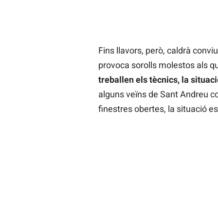
Fins llavors, però, caldrà convi
provoca sorolls molestos als q
treballen els tècnics, la situac
alguns veïns de Sant Andreu co
finestres obertes, la situació e