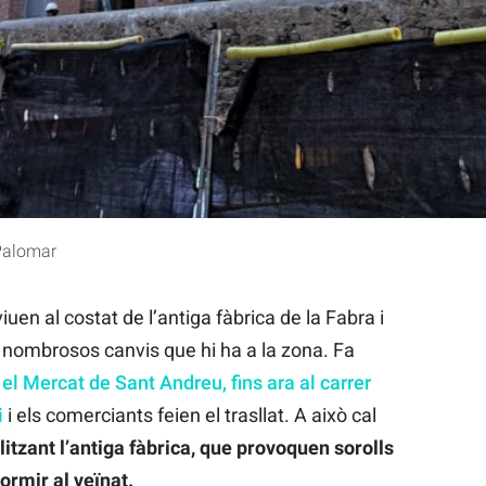
res / David Cobo
Palomar
uen al costat de l’antiga fàbrica de la Fabra i
nombrosos canvis que hi ha a la zona. Fa
m
el Mercat de Sant Andreu, fins ara al carrer
i
i els comerciants feien el trasllat. A això cal
litzant l’antiga fàbrica, que provoquen sorolls
rmir al veïnat.