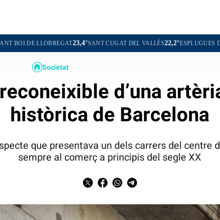
23,4°
22,2°
22
OBREGAT
SANT CUGAT DEL VALLÈS
ESPLUGUES DE LLOBREGAT
Societat
rreconeixible d’una artèr
històrica de Barcelona
specte que presentava un dels carrers del centre d
sempre al comerç a principis del segle XX