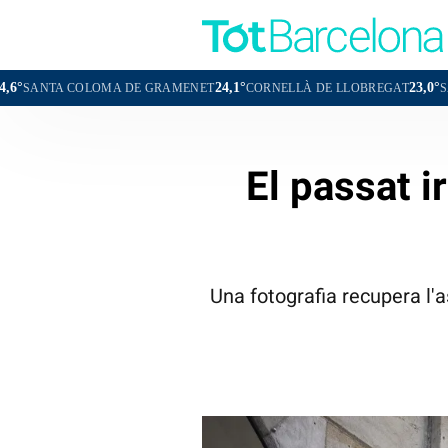
24,1°
23,0°
OMA DE GRAMENET
CORNELLÀ DE LLOBREGAT
SANT BOI DE LL
El passat i
Una fotografia recupera l'a