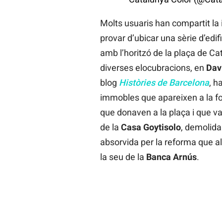
Molts usuaris han compartit la 
provar d’ubicar una sèrie d’edif
amb l’horitzó de la plaça de C
diverses elocubracions, en
Dav
blog
Històries de Barcelona
, h
immobles que apareixen a la fot
que donaven a la plaça i que v
de la
Casa
Goytisolo
, demolida
absorvida per la reforma que a
la seu de la
Banca
Arnús
.