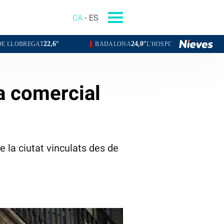
CA
ES
,6°
24,0°
24,6°
BADALONA
L'HOSPITALET DE LLOBREGAT
SANTA
ia comercial
e la ciutat vinculats des de