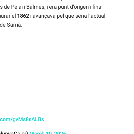
rs de Pelai i Balmes, i era punt d’origen i final
gurar el
1862
i avançava pel que seria l’actual
de Sarrià.
er.com/gvMs8sALBs
alunyaColor)
March 10, 2026