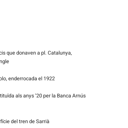
icis que donaven a pl. Catalunya,
angle
solo, enderrocada el 1922
tituïda als anys ’20 per la Banca Arnús
ície del tren de Sarrià