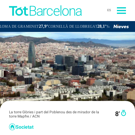
ES
27,9°
28,1°
27,
AMENET
CORNELLÀ DE LLOBREGAT
SANT BOI DE LLOBREGAT
La torre Glòries i part del Poblenou des de mirador de la
8′
torre Mapfre / ACN
Societat