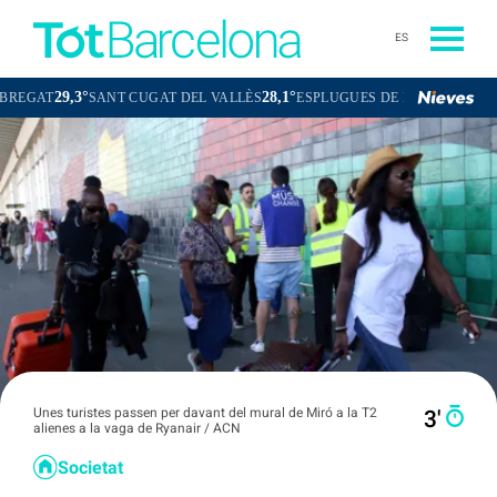
ES
29,3°
28,1°
28,8°
T
SANT CUGAT DEL VALLÈS
ESPLUGUES DE LLOBREGAT
Unes turistes passen per davant del mural de Miró a la T2
3′
alienes a la vaga de Ryanair / ACN
Societat