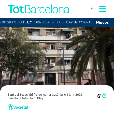
ES
31,2°
32,4°
30,9°
ENET
CORNELLÀ DE LLOBREGAT
SANT BOI DE LLOBREGAT
Barri del Besòs. Edifici del carrer Catània, 6 11.11.2025,
6′
Barcelona foto: Jordi Play
Societat