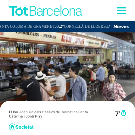
33,2°
34,2°
MA DE GRAMENET
CORNELLÀ DE LLOBREGAT
SANT BOI DE LLO
El Bar Joan, un dels clàssics del Mercat de Santa
7′
Caterina | Jordi Play
Societat