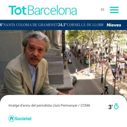
ES
24,1°
24,0°
TA COLOMA DE GRAMENET
CORNELLÀ DE LLOBREGAT
SANT BOI
Imatge d'arxiu del periodista Lluís Permanyer / CCMA
3′
Societat