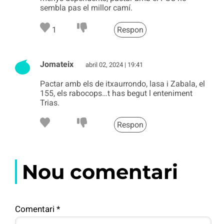
sembla pas el millor camí.
1
Respon
Jomateix
abril 02, 2024 | 19:41
Pactar amb els de itxaurrondo, lasa i Zabala, el
155, els rabocops…t has begut l enteniment
Trias.
Respon
Nou comentari
Comentari
*