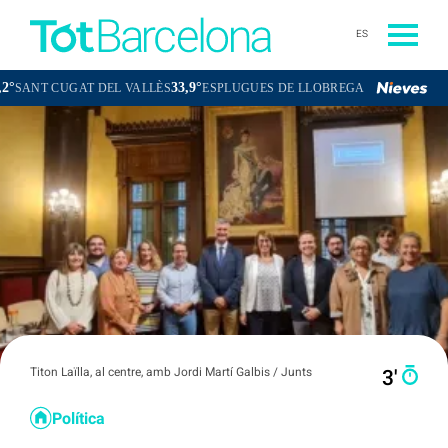
ES
33,9°
32,2°
 CUGAT DEL VALLÈS
ESPLUGUES DE LLOBREGAT
BA
Titon Laïlla, al centre, amb Jordi Martí Galbis / Junts
3′
Política