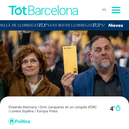
ES
27,1°
27,5°
26,
OBREGAT
SANT BOI DE LLOBREGAT
SANT CUGAT DEL VALLÈS
Elisenda Alamany i Oriol Junqueras en un congrés d'ERC
4′
| Lorena Sopêna / Europa Press
Política