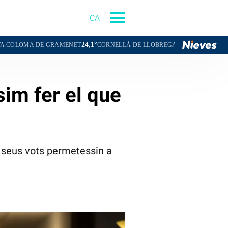
CA
24,1°
23,9°
E GRAMENET
CORNELLÀ DE LLOBREGAT
SANT BOI DE LLOBREG
sim fer el que
s seus vots permetessin a