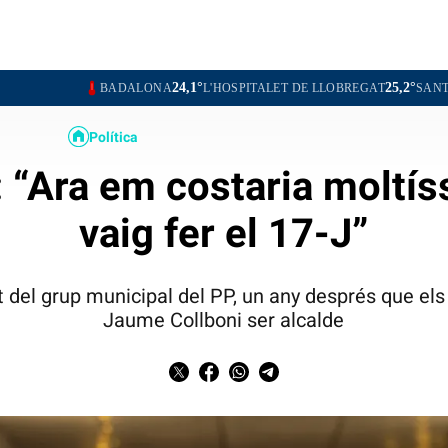
24,1°
25,2°
BADALONA
L'HOSPITALET DE LLOBREGAT
SANTA COLOMA D
Política
: “Ara em costaria moltís
vaig fer el 17-J”
del grup municipal del PP, un any després que el
Jaume Collboni ser alcalde