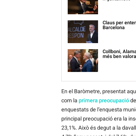
Claus per ente
Barcelona
Collboni, Alama
més ben valora
En el Baròmetre, presentat aque
com la
primera preocupació
de
enquestats de l’enquesta munic
principal preocupació era la ins
23,1%. Això és degut a la davall