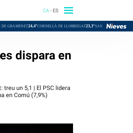
CA
ES
24,4°
23,3°
23,7°
ET
CORNELLÀ DE LLOBREGAT
SANT BOI DE LLOBREGAT
SAN
 es dispara en
: treu un 5,1 | El PSC lidera
ona en Comú (7,9%)