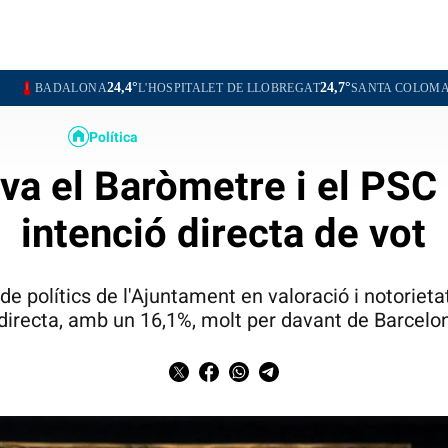
24,4°
24,7°
ONA
L'HOSPITALET DE LLOBREGAT
SANTA COLOMA DE GRAMEN
Política
va el Baròmetre i el PSC
intenció directa de vot
de polítics de l'Ajuntament en valoració i notorietat
t directa, amb un 16,1%, molt per davant de Barcel