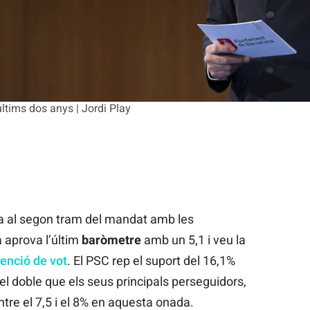
últims dos anys | Jordi Play
ba al segon tram del mandat amb les
 aprova l’últim
baròmetre
amb un 5,1 i veu la
enció de vot
. El PSC rep el suport del 16,1%
l doble que els seus principals perseguidors,
re el 7,5 i el 8% en aquesta onada.