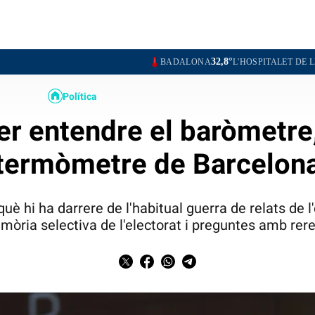
32,8°
3
BADALONA
L'HOSPITALET DE LLOBREGAT
Política
er entendre el baròmetre,
termòmetre de Barcelon
uè hi ha darrere de l'habitual guerra de relats de
mòria selectiva de l'electorat i preguntes amb rere