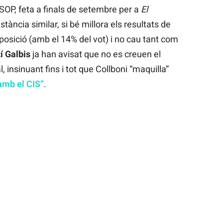
SOP, feta a finals de setembre per a
El
tància similar, si bé millora els resultats de
osició (amb el 14% del vot) i no cau tant com
í Galbis
ja han avisat que no es creuen el
, insinuant fins i tot que Collboni “maquilla”
amb el CIS”
.