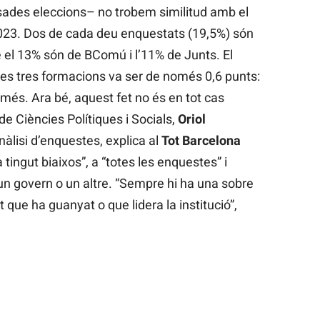
ssades eleccions– no trobem similitud amb el
2023. Dos de cada deu enquestats (19,5%) són
 el 13% són de BComú i l’11% de Junts. El
tes tres formacions va ser de només 0,6 punts:
 més. Ara bé, aquest fet no és en tot cas
t de Ciències Polítiques i Socials,
Oriol
nàlisi d’enquestes, explica al
Tot Barcelona
tingut biaixos”, a “totes les enquestes” i
un govern o un altre. “Sempre hi ha una sobre
t que ha guanyat o que lidera la institució”,