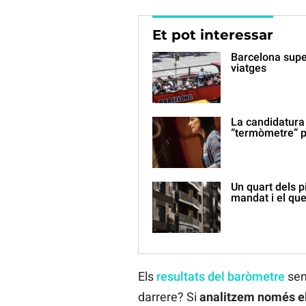
Et pot interessar
Barcelona super
viatges
La candidatura
“termòmetre” p
Un quart dels p
mandat i el que
Els
resultats del baròmetre
sem
darrere? Si
analitzem només el