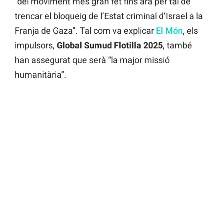
“del moviment més gran fet fins ara per tal de
trencar el bloqueig de l’Estat criminal d’Israel a la
Franja de Gaza”. Tal com va explicar
El Món
, els
impulsors,
Global Sumud Flotilla 2025
, també
han assegurat que serà “la major missió
humanitària”.