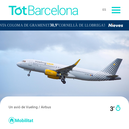
ES
30,9°
31,6°
LOMA DE GRAMENET
CORNELLÀ DE LLOBREGAT
SANT BOI DE L
Un avió de Vueling / Airbus
3′
Mobilitat