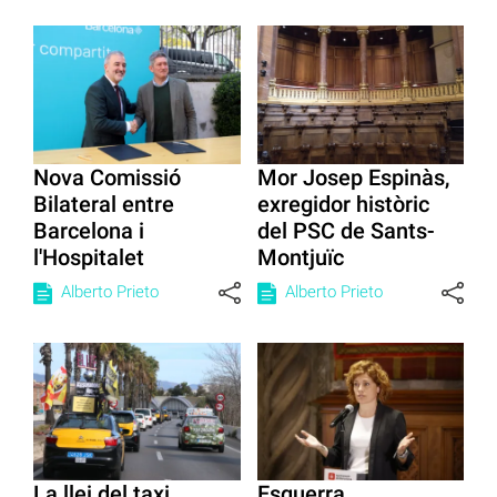
Nova Comissió
Mor Josep Espinàs,
Bilateral entre
exregidor històric
Barcelona i
del PSC de Sants-
l'Hospitalet
Montjuïc
Alberto Prieto
Alberto Prieto
La llei del taxi
Esquerra