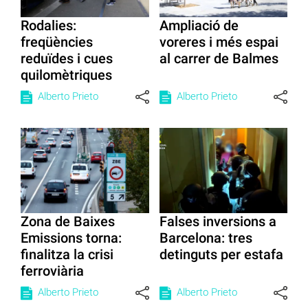
Rodalies:
Ampliació de
freqüències
voreres i més espai
reduïdes i cues
al carrer de Balmes
quilomètriques
Alberto Prieto
Alberto Prieto
Zona de Baixes
Falses inversions a
Emissions torna:
Barcelona: tres
finalitza la crisi
detinguts per estafa
ferroviària
Alberto Prieto
Alberto Prieto