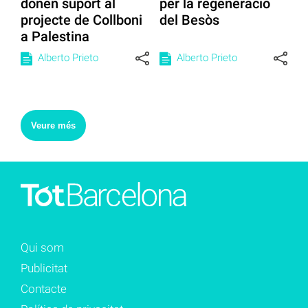
donen suport al
per la regeneració
projecte de Collboni
del Besòs
a Palestina
Alberto Prieto
Alberto Prieto
Veure més
Qui som
Publicitat
Contacte