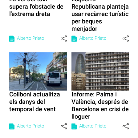
supera l'obstacle de
Republicana planteja
l'extrema dreta
usar recàrrec turístic
per beques
menjador
Alberto Prieto
Alberto Prieto
Collboni actualitza
Informe: Palma i
els danys del
València, després de
temporal de vent
Barcelona en crisi de
lloguer
Alberto Prieto
Alberto Prieto