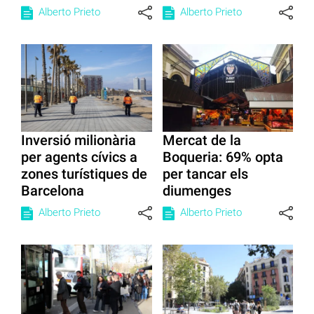
Alberto Prieto
Alberto Prieto
Inversió milionària
Mercat de la
per agents cívics a
Boqueria: 69% opta
zones turístiques de
per tancar els
Barcelona
diumenges
Alberto Prieto
Alberto Prieto