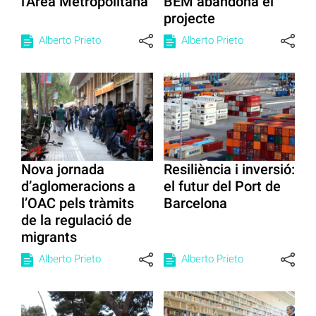
l'Àrea Metropolitana
BEM abandona el
projecte
Alberto Prieto
Alberto Prieto
Nova jornada
Resiliència i inversió:
d’aglomeracions a
el futur del Port de
l’OAC pels tràmits
Barcelona
de la regulació de
migrants
Alberto Prieto
Alberto Prieto