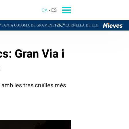
CA
ES
26,7°
27,0°
MA DE GRAMENET
CORNELLÀ DE LLOBREGAT
SANT BOI DE LLO
s: Gran Via i
a
 amb les tres cruïlles més