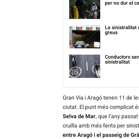
per no dur el c
La sinistralitat
greus
Conductors sens
sinistralitat
Gran Via i Aragó tenen 11 de l
ciutat. El punt més complicat és
Selva de Mar
, que l’any passa
cruïlla amb més ferits per sinis
entre Aragó i el passeig de Gr