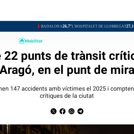
26,7°
27,1°
BADALONA
L'HOSPITALET DE LLOBREGAT
SANTA COLO
Mobilitat
22 punts de trànsit crític
Aragó, en el punt de mir
men 147 accidents amb víctimes el 2025 i compten
crítiques de la ciutat