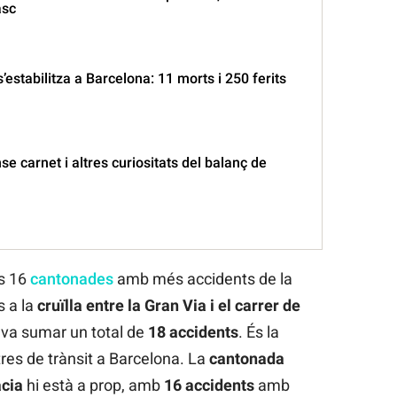
asc
 s’estabilitza a Barcelona: 11 morts i 250 ferits
e carnet i altres curiositats del balanç de
es 16
cantonades
amb més accidents de la
 a la
cruïlla entre la Gran Via i el carrer de
t va sumar un total de
18 accidents
. És la
tres de trànsit a Barcelona. La
cantonada
àcia
hi està a prop, amb
16 accidents
amb