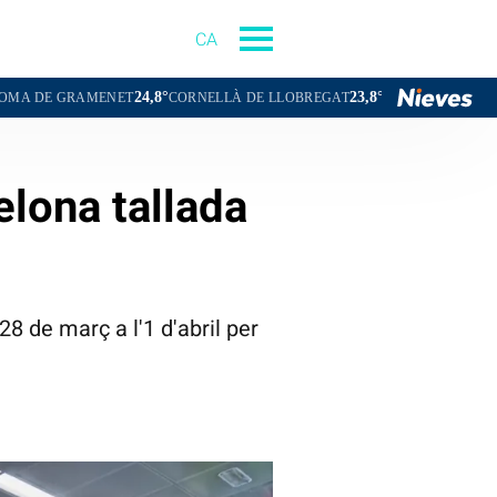
CA
24,8°
23,8°
24,2°
NET
CORNELLÀ DE LLOBREGAT
SANT BOI DE LLOBREGAT
SA
elona tallada
28 de març a l'1 d'abril per