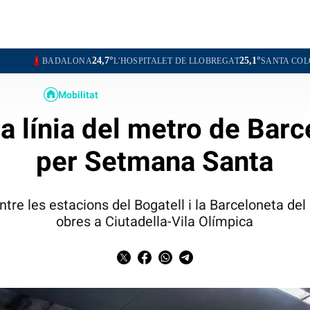
24,7°
25,1°
LONA
L'HOSPITALET DE LLOBREGAT
SANTA COLOMA DE GRAME
Mobilitat
a línia del metro de Barc
per Setmana Santa
tre les estacions del Bogatell i la Barceloneta del 
obres a Ciutadella-Vila Olímpica