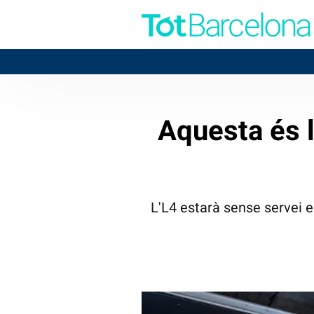
BADA
Aquesta és l
L'L4 estarà sense servei en