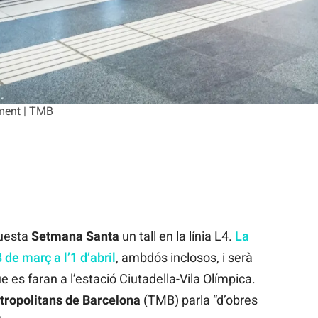
ment | TMB
questa
Setmana Santa
un tall en la línia L4.
La
 de març a l’1 d’abril
, ambdós inclosos, i serà
ue es faran a l’estació Ciutadella-Vila Olímpica.
tropolitans de Barcelona
(TMB) parla “d’obres