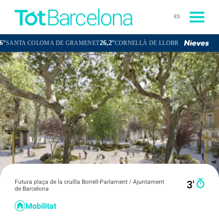
ES
26,2°
26,3°
A COLOMA DE GRAMENET
CORNELLÀ DE LLOBREGAT
SANT BOI 
Futura plaça de la cruïlla Borrell-Parlament / Ajuntament
3′
de Barcelona
Mobilitat