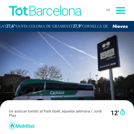
ES
27,9°
27,3°
 COLOMA DE GRAMENET
CORNELLÀ DE LLOBREGAT
SANT BOI D
Un autocar turístic al Park Güell, aquesta setmana / Jordi
12′
Play
Mobilitat