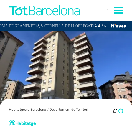
ES
25,5°
24,4°
2
RAMENET
CORNELLÀ DE LLOBREGAT
SANT BOI DE LLOBREGAT
Habitatges a Barcelona / Departament de Territori
4′
Habitatge