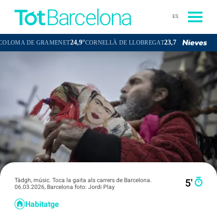
ES
24,9°
23,7°
DE GRAMENET
CORNELLÀ DE LLOBREGAT
SANT BOI DE LLOBREG
Tàdgh, músic. Toca la gaita als carrers de Barcelona.
5′
06.03.2026, Barcelona foto: Jordi Play
Habitatge