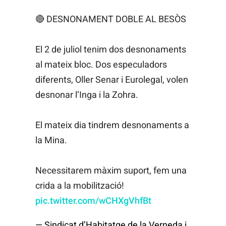
🔴 DESNONAMENT DOBLE AL BESÒS
El 2 de juliol tenim dos desnonaments
al mateix bloc. Dos especuladors
diferents, Oller Senar i Eurolegal, volen
desnonar l’Inga i la Zohra.
El mateix dia tindrem desnonaments a
la Mina.
Necessitarem màxim suport, fem una
crida a la mobilització!
pic.twitter.com/wCHXgVhfBt
— Sindicat d’Habitatge de la Verneda i