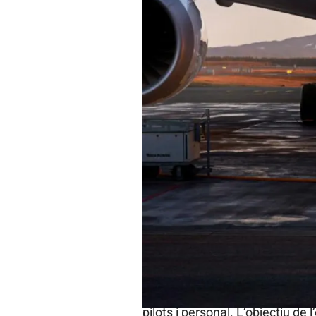
Un avió de Norwegian, la companyia
Gabriel González
Barcelona
08/04/2023 19:48
La
companyia de
low cost
Nor
de Barcelona
després d’anys d
deixat d’oferir vols des de la c
que estaran actius aquest mate
trajectes curts i comptarà amb
pilots i personal. L’objectiu de