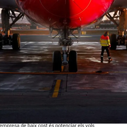
 que torna a Barcelona | Twitter
wegian
tronarà a tenir una
base a l’aeroport
’absència. L’empresa escandinava havia
apital catalana, però ara torna amb
dos avions
ix estiu
. La base de Noreweigan serà per a
 entre 60 i 70 persones contractades entre
 l’empresa de baix cost és potenciar els vols