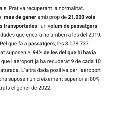
 el Prat va recuperant la normalitat.
el
mes de gener
amb prop de
21.000 vols
s transportades
i un v
olum de passatgers
 dades que encara no arriben a les del 2019,
 Pel que fa a
passatgers
, les 3.078.737
rat suposen el
94% de les del que hi havia
r, que l’aeroport ja ha recuperat 9 de cada 10
aturada. L’altra dada positiva per l’aeroport
ions suposen un creixement superior al 80%
rats el gener de 2022.