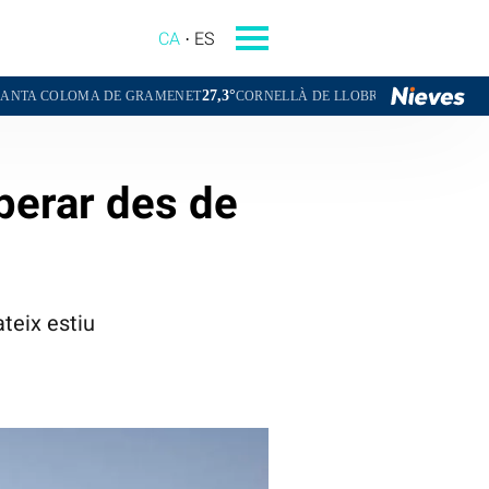
CA
ES
27,3°
26,3°
 DE GRAMENET
CORNELLÀ DE LLOBREGAT
SANT BOI DE LLOBR
perar des de
teix estiu