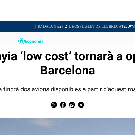
27,2°
27,0°
BADALONA
L'HOSPITALET DE LLOBREGAT
SANTA COLOMA
Economia
ia ‘low cost’ tornarà a o
Barcelona
 tindrà dos avions disponibles a partir d'aquest ma