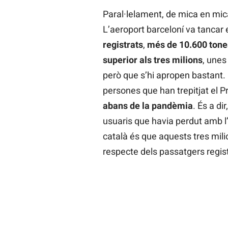
Paral·lelament, de mica en mica
L’aeroport barceloní va tancar 
registrats
,
més de 10.600 tone
superior als tres milions
, unes
però que s’hi apropen bastant.
persones que han trepitjat el P
abans de la pandèmia
. És a di
usuaris que havia perdut amb l’
català és que aquests tres mil
respecte dels passatgers regist