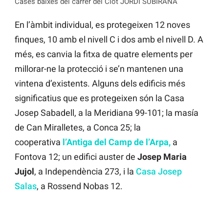
Cases baixes del carrer del Clot JORDI SUBIRANA
En l’àmbit individual, es protegeixen 12 noves
finques, 10 amb el nivell C i dos amb el nivell D. A
més, es canvia la fitxa de quatre elements per
millorar-ne la protecció i se’n mantenen una
vintena d’existents. Alguns dels edificis més
significatius que es protegeixen són la Casa
Josep Sabadell, a la Meridiana 99-101; la masía
de Can Miralletes, a Conca 25; la
cooperativa
l’Antiga del Camp de l’Arpa,
a
Fontova 12; un edifici auster de
Josep Maria
Jujol
, a Independència 273, i la
Casa Josep
Salas
, a Rossend Nobas 12.