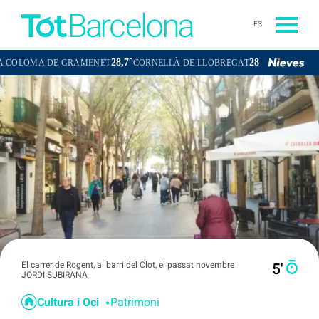
ES
28,7°
28,6°
 DE GRAMENET
CORNELLÀ DE LLOBREGAT
SANT BOI DE LLOBR
El carrer de Rogent, al barri del Clot, el passat novembre
5′
JORDI SUBIRANA
Cultura i Oci
Patrimoni