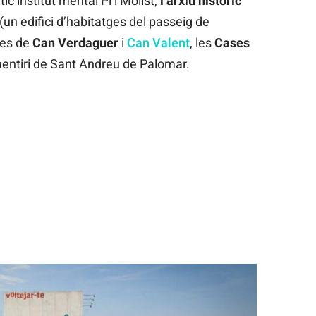
ic institut mental Pi i Molist,
l’arxiu històric
 (un edifici d’habitatges del passeig de
ies de
Can Verdaguer
i
Can Valent
, les
Cases
mentiri de Sant Andreu de Palomar.