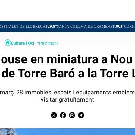
29,9°
30,3°
LOBREGAT
SANTA COLOMA DE GRAMENET
CORNELLÀ DE LLOBR
Cultura i Oci
Patrimoni
use en miniatura a Nou 
 de Torre Baró a la Torre
de març, 28 immobles, espais i equipaments emblemà
visitar gratuïtament