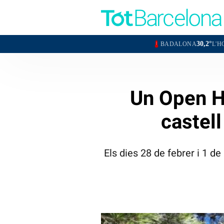
30,2°
BADALONA
L'HOSPITALET DE L
Un Open Ho
castell
Els dies 28 de febrer i 1 