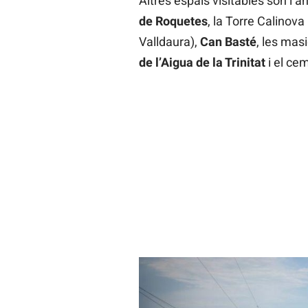
Altres espais visitables són l’ant
de Roquetes
, la Torre Calinova
Valldaura),
Can Basté
, les mas
de l’Aigua de la Trinitat
i el ce