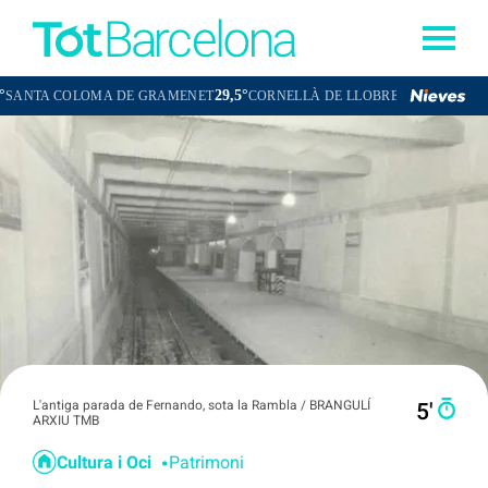
29,5°
29,6°
LOMA DE GRAMENET
CORNELLÀ DE LLOBREGAT
SANT BOI DE 
L'antiga parada de Fernando, sota la Rambla / BRANGULÍ
5′
ARXIU TMB
Cultura i Oci
Patrimoni