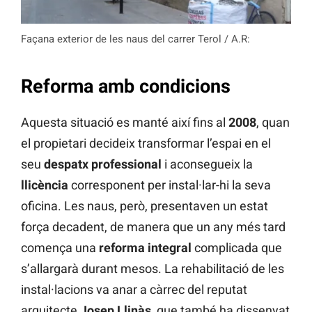
Façana exterior de les naus del carrer Terol / A.R:
Reforma amb condicions
Aquesta situació es manté així fins al
2008
, quan
el propietari decideix transformar l’espai en el
seu
despatx professional
i aconsegueix la
llicència
corresponent per instal·lar-hi la seva
oficina. Les naus, però, presentaven un estat
força decadent, de manera que un any més tard
comença una
reforma integral
complicada que
s’allargarà durant mesos. La rehabilitació de les
instal·lacions va anar a càrrec del reputat
arquitecte
Josep Llinàs
, que també ha dissenyat