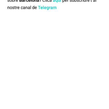
sobre
Barcelona?
Clica
aquí
per subscriure't al
nostre canal de
Telegram