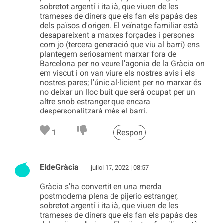
sobretot argentí i italià, que viuen de les
trameses de diners que els fan els papàs des
dels països d'origen. El veïnatge familiar està
desapareixent a marxes forçades i persones
com jo (tercera generació que viu al barri) ens
plantegem seriosament marxar fora de
Barcelona per no veure l'agonia de la Gràcia on
em viscut i on van viure els nostres avis i els
nostres pares; l'únic al·licient per no marxar és
no deixar un lloc buit que serà ocupat per un
altre snob estranger que encara
despersonalitzarà més el barri.
1
Respon
EldeGràcia
juliol 17, 2022 | 08:57
Gràcia s'ha convertit en una merda
postmoderna plena de pijerio estranger,
sobretot argentí i italià, que viuen de les
trameses de diners que els fan els papàs des