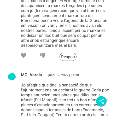
dels països d'origen. El veïnatge familiar està
desapareixent a marxes forçades i persones
com jo (tercera generació que viu al barri) ens
plantegem seriosament marxar fora de
Barcelona per no veure l'agonia de la Gràcia on
em viscut i on van viure els nostres avis i els
nostres pares; l'únic al·licient per no marxar és
no deixar un lloc buit que serà ocupat per un
altre snob estranger que encara
despersonalitzarà més el barri.
Respon
MG. Varela
juliol 17, 2022 | 11:38
Jo afegiria que tinc la sensació de que
l'ajuntament ens ha declarat la guerra Cada poc
temps anuncien unes obres que dificulten el
trànsit (Pi i Margall) Han tret un bon número de
places d'estacionament en uns carrers per
donar l'espai a terrasses de bars (Encarnació,
St. Lluís, Congost) Tenim carrers amb els llums