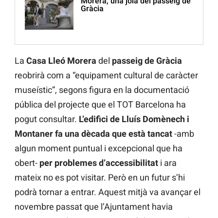
Morera, una joia del passeig de
Gràcia
La
Casa Lleó Morera
del
passeig de Gràcia
reobrirà com a “equipament cultural de caràcter
museístic”, segons figura en la documentació
pública del projecte que el TOT Barcelona ha
pogut consultar.
L’edifici de Lluís Domènech i
Montaner fa una dècada que està tancat
-amb
algun moment puntual i excepcional que ha
obert-
per problemes d’accessibilitat
i ara
mateix no es pot visitar. Però en un futur s’hi
podrà tornar a entrar. Aquest mitjà va avançar el
novembre passat que l’Ajuntament havia