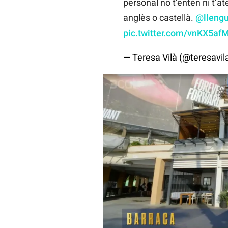
personal no t’entén ni t’at
anglès o castellà.
@llengu
pic.twitter.com/vnKX5af
— Teresa Vilà (@teresavil