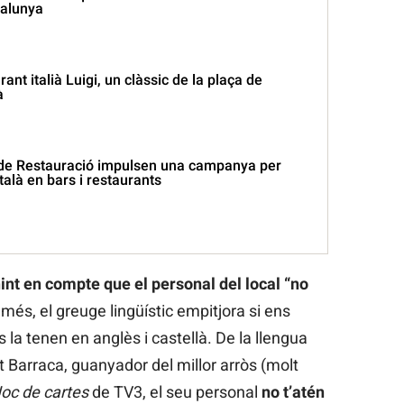
talunya
ant italià Luigi, un clàssic de la plaça de
à
 de Restauració impulsen una campanya per
alà en bars i restaurants
int en compte que el personal del local “no
 més, el greuge lingüístic empitjora si ens
 la tenen en anglès i castellà. De la llengua
ant Barraca, guanyador del millor arròs (molt
oc de cartes
de TV3, el seu personal
no t’atén