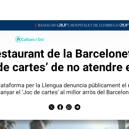
28,8°
29,0°
BADALONA
L'HOSPITALET DE LLOBREGAT
SANTA COLOMA 
Cultura i Oci
staurant de la Barcelon
de cartes’ de no atendre 
ataforma per la Llengua denuncia públicament el r
anyar el ‘Joc de cartes’ al millor arròs del Barcelo