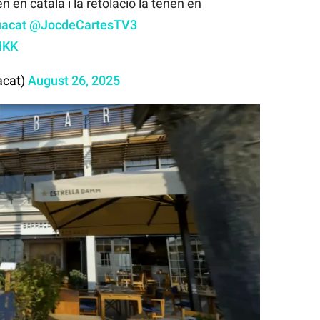
én en català i la retolació la tenen en
acat
@JocdeCartesTV3
MKK
acat)
August 26, 2025