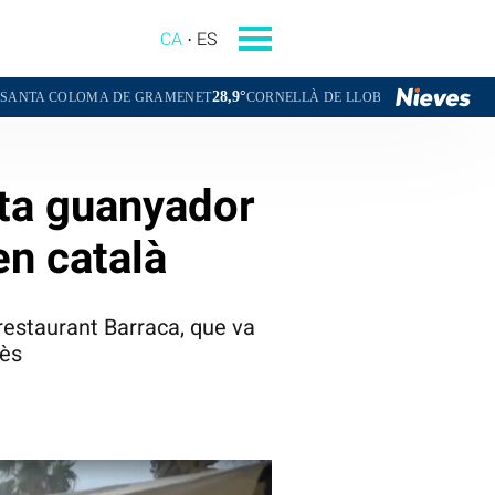
CA
ES
28,9°
29,1°
DE GRAMENET
CORNELLÀ DE LLOBREGAT
SANT BOI DE LLOBRE
eta guanyador
en català
estaurant Barraca, que va
nès