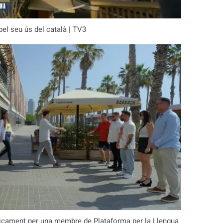
el seu ús del català | TV3
blicament per una membre de Plataforma per la Llengua