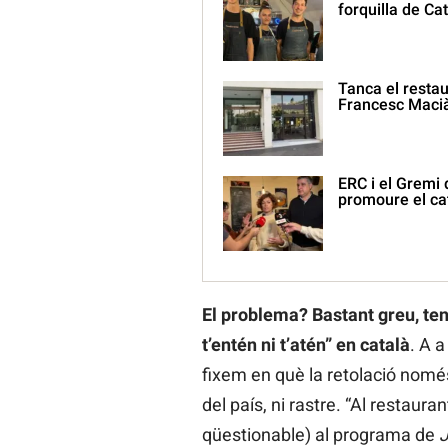
forquilla de Ca
Tanca el restaur
Francesc Maci
ERC i el Gremi
promoure el cat
El problema? Bastant greu, ten
t’entén ni t’atén” en català
. A a
fixem en què la retolació només
del país, ni rastre. “Al restaur
qüestionable) al programa de
J