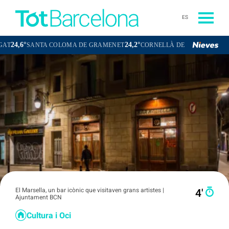
ES
24,2°
23,4°
SANTA COLOMA DE GRAMENET
CORNELLÀ DE LLOBREGAT
SANT
El Marsella, un bar icònic que visitaven grans artistes |
4′
Ajuntament BCN
Cultura i Oci