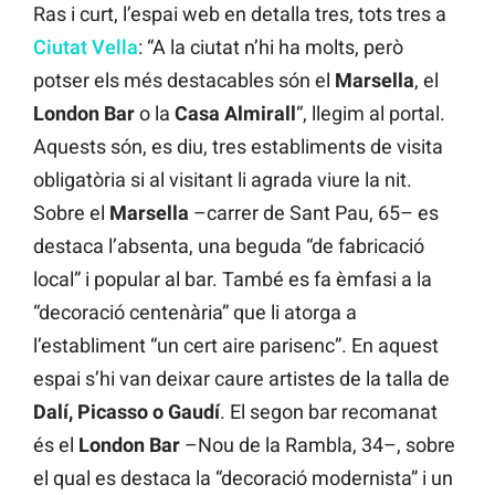
Ras i curt, l’espai web en detalla tres, tots tres a
Ciutat Vella
: “A la ciutat n’hi ha molts, però
potser els més destacables són el
Marsella
, el
London Bar
o la
Casa Almirall
“, llegim al portal.
Aquests són, es diu, tres establiments de visita
obligatòria si al visitant li agrada viure la nit.
Sobre el
Marsella
–carrer de Sant Pau, 65– es
destaca l’absenta, una beguda “de fabricació
local” i popular al bar. També es fa èmfasi a la
“decoració centenària” que li atorga a
l’establiment “un cert aire parisenc”. En aquest
espai s’hi van deixar caure artistes de la talla de
Dalí, Picasso o Gaudí
. El segon bar recomanat
és el
London Bar
–Nou de la Rambla, 34–, sobre
el qual es destaca la “decoració modernista” i un