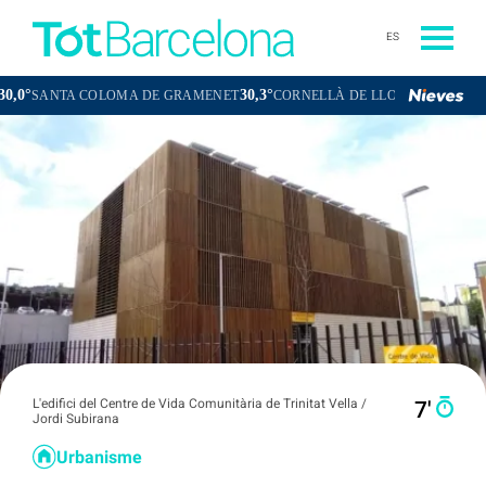
ES
30,3°
30,2°
OLOMA DE GRAMENET
CORNELLÀ DE LLOBREGAT
SANT BOI DE
L'edifici del Centre de Vida Comunitària de Trinitat Vella /
7′
Jordi Subirana
Urbanisme