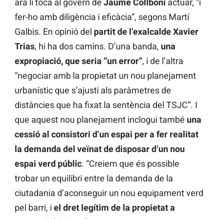
ara li toca al govern de
Jaume Collboni
actuar, “i
fer-ho amb diligència i eficàcia”, segons Martí
Galbis. En opinió del
partit de l’exalcalde Xavier
Trias
, hi ha dos camins. D’una banda,
una
expropiació, que seria “un error”
, i de l’altra
“negociar amb la propietat un nou planejament
urbanístic que s’ajusti als paràmetres de
distàncies que ha fixat la sentència del TSJC”. I
que aquest nou planejament inclogui també
una
cessió al consistori d’un espai per a fer realitat
la demanda del veïnat de disposar d’un nou
espai verd públic
. “Creiem que és possible
trobar un equilibri entre la demanda de la
ciutadania d’aconseguir un nou equipament verd
pel barri, i
el dret legítim de la propietat a