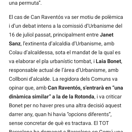
una permuta”.
El cas de Can Raventós va ser motiu de polèmica
i d’un debat intens a la comissió d’Urbanisme del
16 de juliol passat, principalment entre
Janet
Sanz
, l’extinenta d’alcaldia d’Urbanisme, amb
Colau d’alcaldessa, sota el mandat de la qual es
va elaborar el pla urbanístic tombat, i
Laia Bonet
,
responsable actual de l’àrea d’Urbanisme, amb
Collboni d’alcalde. La regidora dels Comuns va
opinar que, amb
Can Raventós, s’entrarà en “una
dinàmica similar” a la de la Rotonda
, i va criticar
Bonet per no haver pres una altra decisió aquest
darrer any, quan hi havia “opcions diferents”,
sense concretar de què es tractava. El TOT
Barcelona ha demanat a Barcelona en Comú una