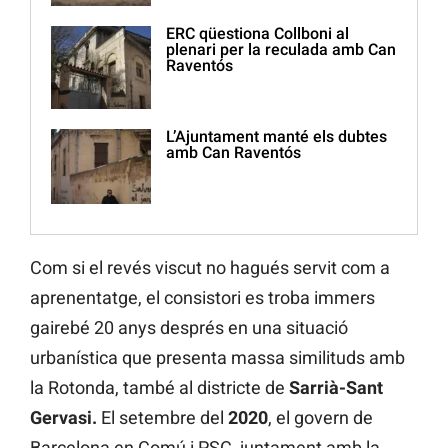
ERC qüestiona Collboni al
plenari per la reculada amb Can
Raventós
L’Ajuntament manté els dubtes
amb Can Raventós
Com si el revés viscut no hagués servit com a
aprenentatge, el consistori es troba immers
gairebé 20 anys després en una situació
urbanística que presenta massa similituds amb
la Rotonda, també al districte de
Sarrià-Sant
Gervasi.
El setembre del
2020
, el govern de
Barcelona en Comú i PSC, juntament amb la