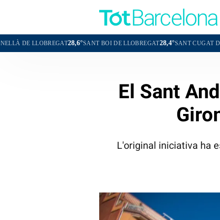
28,6°
28,4°
29,
OBREGAT
SANT BOI DE LLOBREGAT
SANT CUGAT DEL VALLÈS
El Sant And
Giro
L'original iniciativa ha