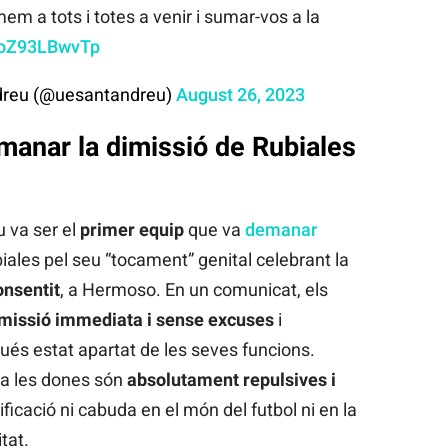
imem a tots i totes a venir i sumar-vos a la
m/oZ93LBwvTp
ndreu (@uesantandreu)
August 26, 2023
manar la dimissió de Rubiales
u va ser el
primer equip
que va
demanar
iales pel seu “tocament” genital celebrant la
onsentit
, a Hermoso. En un comunicat, els
missió immediata i sense excuses
i
és estat apartat de les seves funcions.
a les dones són
absolutament repulsives i
ificació ni cabuda en el món del futbol ni en la
tat.