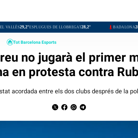
2°
28,2°
28,8°
ESPLUGUES DE LLOBREGAT
BADALONA
L'HOSPITA
Tot Barcelona Esports
reu no jugarà el primer 
na en protesta contra Rub
 estat acordada entre els dos clubs després de la p