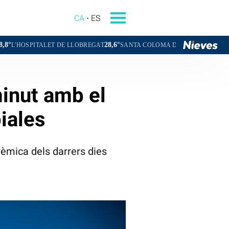
CA
ES
28,6°
28,8°
LET DE LLOBREGAT
SANTA COLOMA DE GRAMENET
CORNELLÀ D
minut amb el
iales
olèmica dels darrers dies