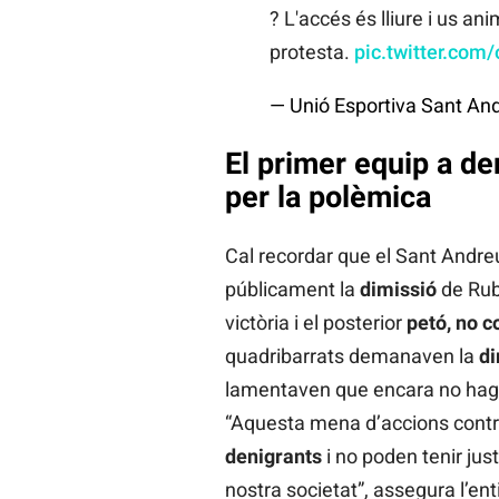
? L'accés és lliure i us an
protesta.
pic.twitter.co
— Unió Esportiva Sant A
El primer equip a de
per la polèmica
Cal recordar que el Sant Andre
públicament la
dimissió
de Rub
victòria i el posterior
petó, no c
quadribarrats demanaven la
di
lamentaven que encara no hagu
“Aquesta mena d’accions contr
denigrants
i no poden tenir just
nostra societat”, assegura l’enti