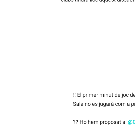
‼️ El primer minut de joc d
Sala no es jugarà com a p
?? Ho hem proposat al
@G