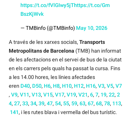
https://t.co/fVlGIwy5jT
https://t.co/Gm
BszKjWvk
— TMBinfo (@TMBinfo)
May 10, 2026
A través de les xarxes socials,
Transports
Metropolitans de Barcelona
(TMB) han informat
de les afectacions en el servei de bus de la ciutat
en els carrers pels quals ha passat la cursa. Fins
a les 14.00 hores, les línies afectades
eren
D40
,
D50
,
H6
,
H8
,
H10
,
H12
,
H16
,
V3
,
V5
,
V7
,
V9
,
V11
,
V13
,
V15
,
V17
,
V19
,
V21
,
6
,
7
,
19
,
22
,
2
4
,
27
,
33
,
34
,
39
,
47
,
54
,
55
,
59
,
63
,
67
,
68
,
78
,
113
,
141
, i les rutes blava i vermella del bus turístic.