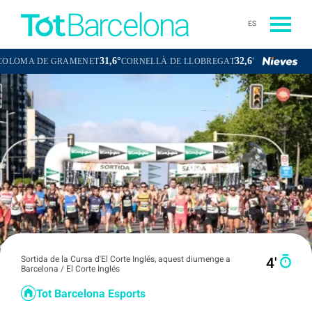
ES
31,6°
32,6°
E GRAMENET
CORNELLÀ DE LLOBREGAT
SANT BOI DE LLOBREG
Sortida de la Cursa d'El Corte Inglés, aquest diumenge a
4′
Barcelona / El Corte Inglés
Tot Barcelona Esports