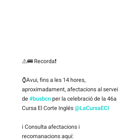
⚠️🚌 Recorda❗️
⌚️Avui, fins a les 14 hores,
aproximadament, afectacions al servei
de
#busbcn
per la celebració de la 46a
Cursa El Corte Inglés
@LaCursaECI
ℹ️ Consulta afectacions i
recomanacions aquí: