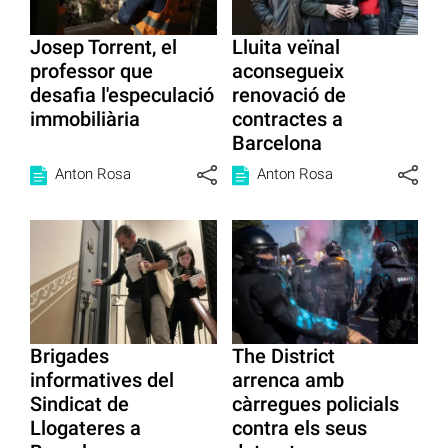
Josep Torrent, el
Lluita veïnal
professor que
aconsegueix
desafia l'especulació
renovació de
immobiliària
contractes a
Barcelona
Anton Rosa
Anton Rosa
Brigades
The District
informatives del
arrenca amb
Sindicat de
càrregues policials
Llogateres a
contra els seus