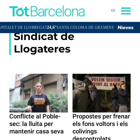
ES
24,6°
24,0°
ALET DE LLOBREGAT
SANTA COLOMA DE GRAMENET
CORNELLÀ 
Sindicat de
Llogateres
Conflicte al Poble-
Propostes per frenar
sec: la lluita per
els fons voltors i els
mantenir casa seva
colivings
descontrolats