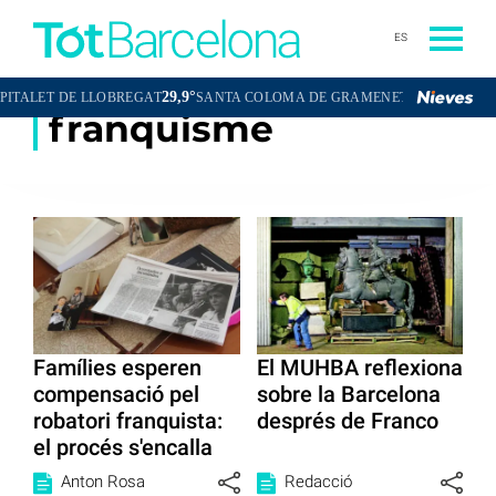
ES
29,9°
30,0°
LET DE LLOBREGAT
SANTA COLOMA DE GRAMENET
CORNELLÀ D
franquisme
Famílies esperen
El MUHBA reflexiona
compensació pel
sobre la Barcelona
robatori franquista:
després de Franco
el procés s'encalla
Anton Rosa
Redacció