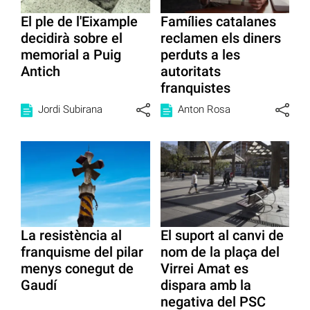
El ple de l'Eixample
Famílies catalanes
decidirà sobre el
reclamen els diners
memorial a Puig
perduts a les
Antich
autoritats
franquistes
Jordi Subirana
Anton Rosa
La resistència al
El suport al canvi de
franquisme del pilar
nom de la plaça del
menys conegut de
Virrei Amat es
Gaudí
dispara amb la
negativa del PSC