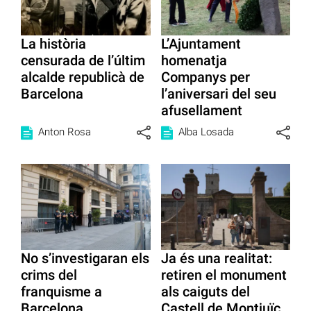
La història
L’Ajuntament
censurada de l’últim
homenatja
alcalde republicà de
Companys per
Barcelona
l’aniversari del seu
afusellament
Anton Rosa
Alba Losada
No s’investigaran els
Ja és una realitat:
crims del
retiren el monument
franquisme a
als caiguts del
Barcelona
Castell de Montjuïc