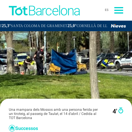
ES
25,0°
23,6°
TA COLOMA DE GRAMENET
CORNELLÀ DE LLOBREGAT
SANT BO
Una mampara dels Mossos amb una persona ferida per
4′
un tiroteig, al passeig de Taulat, el 14 d'abril / Cedida al
TOT Barcelona
Successos