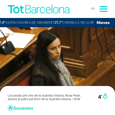
ES
27,7°
26,9°
A COLOMA DE GRAMENET
CORNELLÀ DE LLOBREGAT
SANT BOI
L'acusada pel crim de la Guàrdia Urbana, Rosa Peral,
4′
durant el judici pel Krim de la Guàrdia Urbana / ACN
Successos