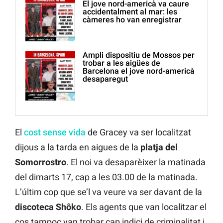
El jove nord-americà va caure
accidentalment al mar: les
càmeres ho van enregistrar
Ampli dispositiu de Mossos per
trobar a les aigües de
Barcelona el jove nord-americà
desaparegut
El
cost sense vida
de Gracey va ser localitzat
dijous a la tarda en aigues de la
platja del
Somorrostro
. El noi va desaparèixer la matinada
del dimarts 17, cap a les 03.00 de la matinada.
L’últim cop que se’l va veure va ser davant de la
discoteca Shôko
. Els agents que van localitzar el
cos tampoc van trobar cap indici de criminalitat i