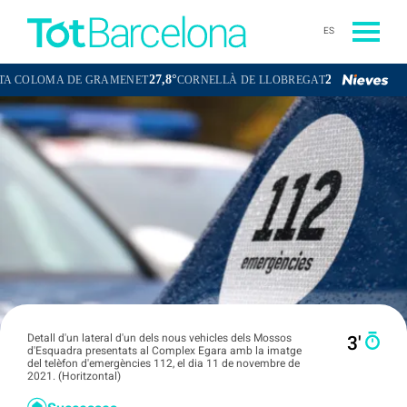
ES
27,8°
27,9°
OMA DE GRAMENET
CORNELLÀ DE LLOBREGAT
SANT BOI DE LL
Detall d'un lateral d'un dels nous vehicles dels Mossos
3′
d'Esquadra presentats al Complex Egara amb la imatge
del telèfon d'emergències 112, el dia 11 de novembre de
2021. (Horitzontal)