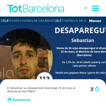
ES
24,3°
23,8°
SANTA COLOMA DE GRAMENET
CORNELLÀ DE LLOBREGAT
SANT
El Sebastian va desaparèixer diumenge 23 de març al
3′
districte de Sant Martí
Successos