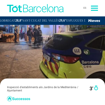
ES
28,8°
29,6°
29,2°
AT
SANT CUGAT DEL VALLÈS
ESPLUGUES DE LLOBREGAT
Inspecció d'establiments als Jardins de la Mediterrània /
3′
Ajuntament
Successos