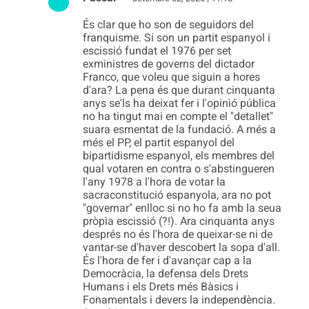
És clar que ho son de seguidors del
franquisme. Si son un partit espanyol i
escissió fundat el 1976 per set
exministres de governs del dictador
Franco, que voleu que siguin a hores
d'ara? La pena és que durant cinquanta
anys se'ls ha deixat fer i l'opinió pública
no ha tingut mai en compte el "detallet"
suara esmentat de la fundació. A més a
més el PP, el partit espanyol del
bipartidisme espanyol, els membres del
qual votaren en contra o s'abstingueren
l'any 1978 a l'hora de votar la
sacraconstitució espanyola, ara no pot
"governar" enlloc si no ho fa amb la seua
pròpia escissió (?!). Ara cinquanta anys
després no és l'hora de queixar-se ni de
vantar-se d'haver descobert la sopa d'all.
És l'hora de fer i d'avançar cap a la
Democràcia, la defensa dels Drets
Humans i els Drets més Bàsics i
Fonamentals i devers la independència.