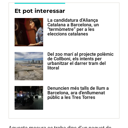
Et pot interessar
La candidatura d’Aliança
Catalana a Barcelona, un
“termòmetre” per a les
eleccions catalanes
Del zoo marí al projecte polèmic
de Collboni, els intents per
urbanitzar el darrer tram del
litoral
Denuncien més talls de llum a
Barcelona, ara d’enllumenat
públic a les Tres Torres
Aquesta mesura es troba dins d’un paquet de