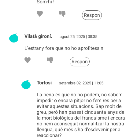
Som-hi !
Respon
Vilatà gironí.
agost 25, 2025 | 08:35
L'estrany fora que no ho aprofitessin.
Respon
Tortosí
setembre 02, 2025 | 11:05
La pena és que no ho podem, no sabem
impedir o encara pitjor no fem res per a
evitar aquestes situacions. Sap molt de
greu, però han passat cinquanta anys de
la mort biològica del franquisme i encara
no hem aconseguit normalitzar la nostra
llengua, què més s'ha d'esdevenir per a
reaccionar?