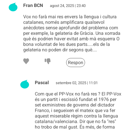
Fran BCN
agost 24, 2025 | 23:40
Vox no farà mai res envers la llengua i cultura
catalanes, només amplificara qualsevol
anècdotes sense aprofundir del problema com
per exemple, la gelateria de Gràcia. Una xorrada
què és podrien haver evitat amb mà esquerra O
bona voluntat de les dues parts.....els de la
gelateria no poden dir segons què....
Respon
Pascal
setembre 02, 2025 | 11:01
Com que el PP-Vox no farà res ? El PP-Vox
és un partit i escissió fundat el 1976 per
set exministres de governs del dictador
Franco, i segueixen el mateix que va fer
aquest miserable règim contra la llengua
catalana/valenciana. Dir que no fa "res"
ho trobo de mal gust. És més, de forma