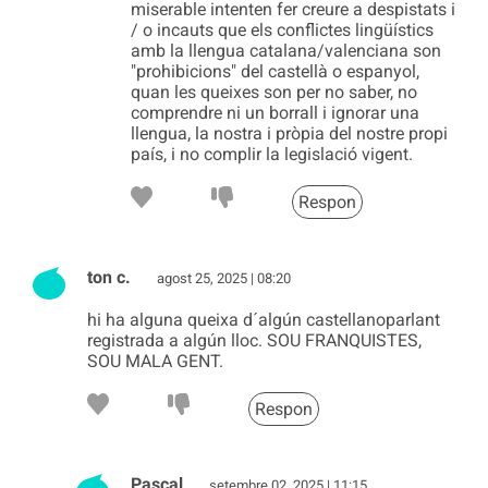
miserable intenten fer creure a despistats i
/ o incauts que els conflictes lingüístics
amb la llengua catalana/valenciana son
"prohibicions" del castellà o espanyol,
quan les queixes son per no saber, no
comprendre ni un borrall i ignorar una
llengua, la nostra i pròpia del nostre propi
país, i no complir la legislació vigent.
Respon
ton c.
agost 25, 2025 | 08:20
hi ha alguna queixa d´algún castellanoparlant
registrada a algún lloc. SOU FRANQUISTES,
SOU MALA GENT.
Respon
Pascal
setembre 02, 2025 | 11:15