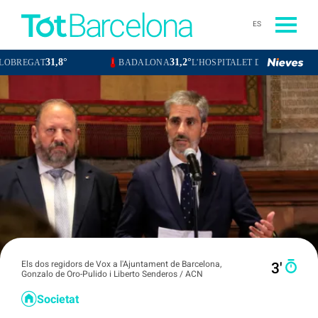
ES
8°
31,2°
31,2°
BADALONA
L'HOSPITALET DE LLOBREGAT
SANTA 
Els dos regidors de Vox a l'Ajuntament de Barcelona,
3′
Gonzalo de Oro-Pulido i Liberto Senderos / ACN
Societat