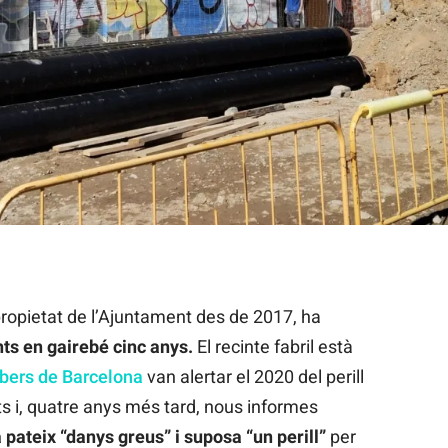
 fàbrica Escocesa | Gabriel G. Garrido
propietat de l’Ajuntament des de 2017, ha
ts en gairebé cinc anys.
El recinte fabril està
ers de Barcelona
van alertar el 2020 del perill
s i, quatre anys més tard, nous informes
a pateix “danys greus” i suposa “un perill”
per