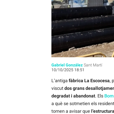
Els primers pisos tapiats a l'antiga
Gabriel González
Sant Martí
10/10/2025 18:51
L’antiga
fàbrica La Escocesa
, 
viscut
dos grans desallotjamen
degradat i abandonat
. Els
Bomb
a què se sotmetien els resident
tornen a avisar que
l’estructur