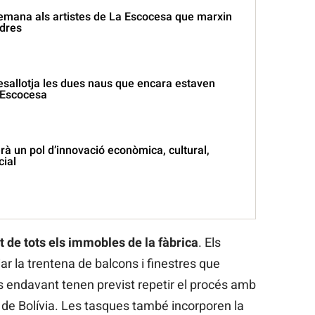
emana als artistes de La Escocesa que marxin
dres
esallotja les dues naus que encara estaven
 Escocesa
à un pol d’innovació econòmica, cultural,
cial
at de tots els immobles de la fàbrica
. Els
r la trentena de balcons i finestres que
s endavant tenen previst repetir el procés amb
r de Bolívia. Les tasques també incorporen la