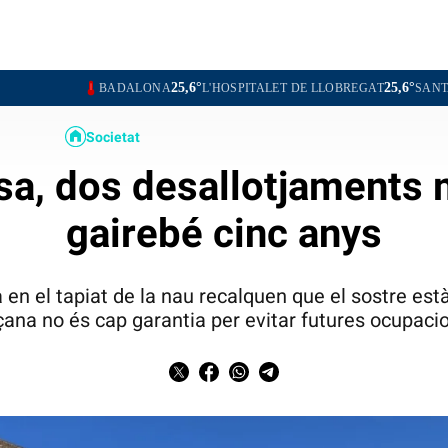
25,6°
25,6°
BADALONA
L'HOSPITALET DE LLOBREGAT
SANTA COLOMA DE 
Societat
sa, dos desallotjaments 
gairebé cinc anys
 en el tapiat de la nau recalquen que el sostre està
çana no és cap garantia per evitar futures ocupaci